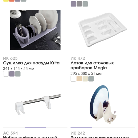
Подставки для ложек
Полки и подставки для моющих средств
Полки навесные
Сушилки кухонные
Этажерки
Метки
Популярные
ИК 623
ИК 472
Сушилка для посуды Krita
Лоток для столовых
приборов Magic
341 х 148 х 88 мм
295 х 380 х 51 мм
АС 594
ИК 242
Набор рейлинг с полкой
Подставка универсальная