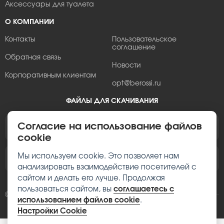
Аксессуары для туалета
О КОМПАНИИ
Контакты
Пользовательское
соглашение
Обратная связь
Новости
Корпоративным клиентам
opt@berossi.ru
ФАЙЛЫ ДЛЯ СКАЧИВАНИЯ
Согласие на использование файлов
Пролистать брошюру Berossi
cookie
Мы используем cookie. Это позволяет нам
Фотографии изделий Berossi
анализировать взаимодействие посетителей с
сайтом и делать его лучше. Продолжая
пользоваться сайтом, вы
соглашаетесь с
© 2002–2026, Berossi
использованием файлов cookie
.
Настройки Cookie