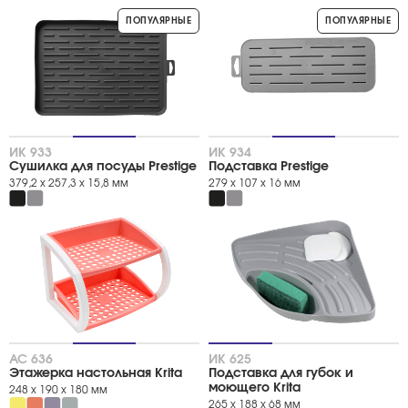
ПОПУЛЯРНЫЕ
ПОПУЛЯРНЫЕ
Цвет
прозрачный
снежно-белый
коралл
кремовый
сиреневый туман
слоновая кость
ИК 933
ИК 934
лето
Сушилка для посуды Prestige
Подставка Prestige
базальт
379,2 х 257,3 х 15,8 мм
279 x 107 x 16 мм
грозовое небо
дымчато-серый
серая мистерия
синий полупрозрачный
СЕРИЯ
черный
серия "KRITA"
серия "MAGIC"
серия "PRESTIGE"
серия "RONDO"
АС 636
ИК 625
Тип товара
Этажерка настольная Krita
Подставка для губок и
моющего Krita
248 х 190 х 180 мм
Вешалки
Подставки
265 х 188 х 68 мм