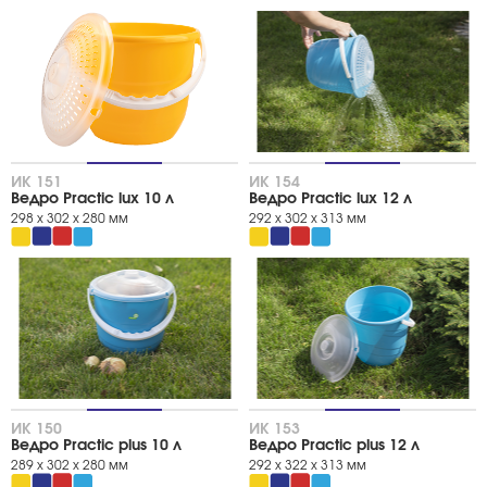
Цвет
салатный
роза
мандарин
солнечный
бирюза
васильковый
ИК 151
ИК 154
голубая лагуна
Ведро Practic lux 10 л
Ведро Practic lux 12 л
лазурно-синий
298 x 302 x 280 мм
292 х 302 х 313 мм
СЕРИЯ
серия "PRACTIC"
серия "VITALINE"
Тип товара
Ведра
Ведра и емкости
ИК 150
ИК 153
Ведро Practic plus 10 л
Ведро Practic plus 12 л
289 х 302 х 280 мм
292 х 322 х 313 мм