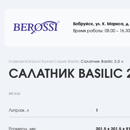
Бобруйск, ул. К. Маркса, д.
Время работы: 08.00 – 16.30
Главная
Каталог
Кухня
Серия Basilic
Салатник Basilic 2,0 л
САЛАТНИК BASILIC 2
ИК 636
Литраж, л
1
Размеры, мм
201,5 х 201,5 х 9