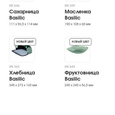
ИК 646
ИК 359
Сахарница
Масленка
Basilic
Basilic
111 х 96,5 х 114 мм
190 х 108 х 60 мм
НОВЫЙ ЦВЕТ
НОВЫЙ ЦВЕТ
ИК 363
ИК 649
Хлебница
Фруктовница
Basilic
Basilic
345 х 273 х 165 мм
245 х 245 х 56,5 мм