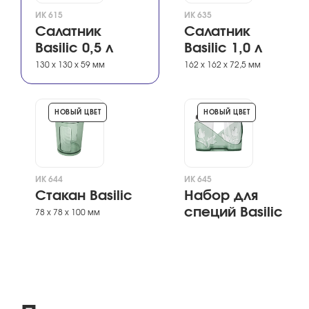
ИК 615
ИК 635
Салатник
Салатник
Basilic 0,5 л
Basilic 1,0 л
130 х 130 х 59 мм
162 х 162 х 72,5 мм
НОВЫЙ ЦВЕТ
НОВЫЙ ЦВЕТ
ИК 644
ИК 645
Стакан Basilic
Набор для
специй Basilic
78 х 78 х 100 мм