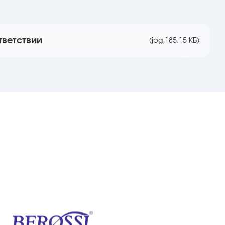
тветствии
(jpg,
185.15 КБ)