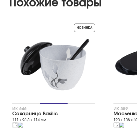
Похожие товары
НОВИНКА
ИК 646
ИК 359
Сахарница Basilic
Масленка 
111 х 96,5 х 114 мм
190 х 108 х 