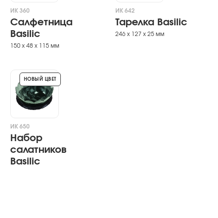
ИК 360
ИК 642
Салфетница
Тарелка Basilic
Basilic
246 х 127 х 25 мм
150 х 48 х 115 мм
НОВЫЙ ЦВЕТ
ИК 650
Набор
салатников
Basilic