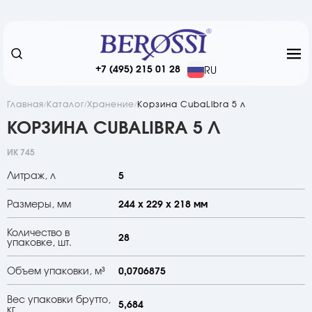
+7 (495) 215 01 28
RU
Главная
Каталог
Хранение
Корзина CubaLibra 5 л
КОРЗИНА CUBALIBRA 5 Л
ИК 745
Литраж, л
5
Размеры, мм
244 х 229 х 218 мм
Количество в
28
упаковке, шт.
Объем упаковки, м³
0,0706875
Вес упаковки брутто,
5,684
кг