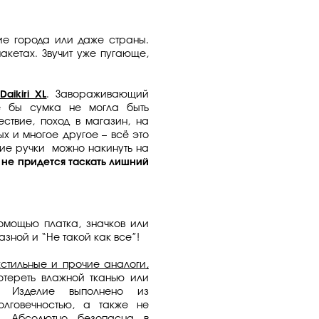
ие города или даже страны.
кетах. Звучит уже пугающе,
aikiri XL
. Завораживающий
де бы сумка не могла быть
ствие, поход в магазин, на
х и многое другое – всё это
кие ручки можно накинуть на
 не придется таскать лишний
мощью платка, значков или
азной и “Не такой как все”!
кстильные и прочие аналоги,
отереть влажной тканью или
. Изделие выполнено из
олговечностью, а также не