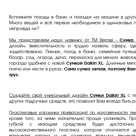
Вспомните походы в баню и поездки на машине в друг
Много вещей и всё первое необходимое в одинаковых па
неправда ли?
Мы представляем нашу новинку от TM Berossi -
Сумка D
дизайн, вместительность и трудно назвать сферу, г
задействована. Пикник, поход в баню, семейное путеше
базар, сад, огород, дача, переноска для мелких животны
гораздо удобнее с новой
С
умкой Daikiri XL
. Длинные мяг
плечо или нести в руках.
Сама сумка легкая, поэтому Вам
груз.
Создайте свой уникальный дизайн
Сумки Daikiri XL
с по
других подручных средств, это позволит Вам всегда быть р
Пластиковые корзинки превосходят по долговечности те
кроме того, за ними значительно проще ухаживать. Пр
губкой с моющим средством будет достаточно
высококачественного пластика, которое отличается д