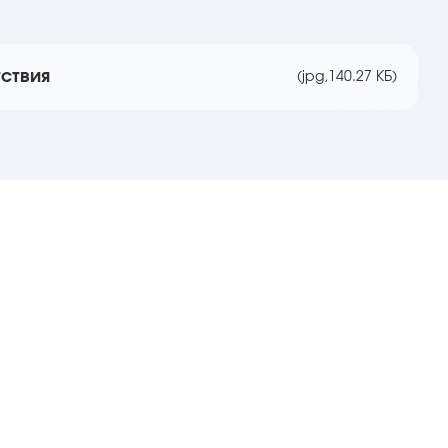
ствия
(jpg,
140.27 КБ)