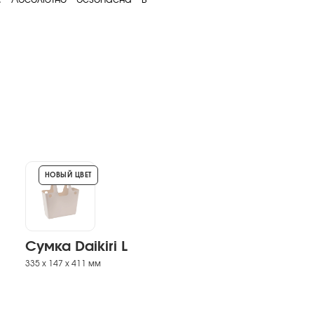
. Абсолютно безопасна в
НОВЫЙ ЦВЕТ
Сумка Daikiri L
335 х 147 х 411 мм